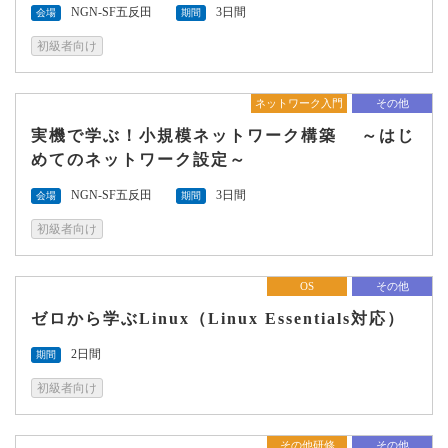
NGN-SF五反田
3日間
会場
期間
初級者向け
ネットワーク入門
その他
実機で学ぶ！小規模ネットワーク構築 ～はじ
めてのネットワーク設定～
NGN-SF五反田
3日間
会場
期間
初級者向け
OS
その他
ゼロから学ぶLinux（Linux Essentials対応）
2日間
期間
初級者向け
その他研修
その他