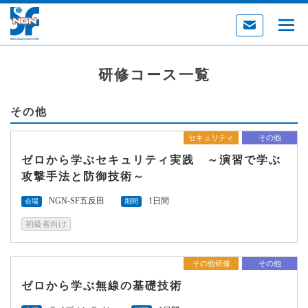
研修コース一覧
その他
セキュリティ
その他
ゼロから学ぶセキュリティ実践 ～演習で学ぶ
攻撃手法と防御技術～
NGN-SF五反田
1日間
会場
期間
初級者向け
その他研修
その他
ゼロから学ぶ無線の基礎技術