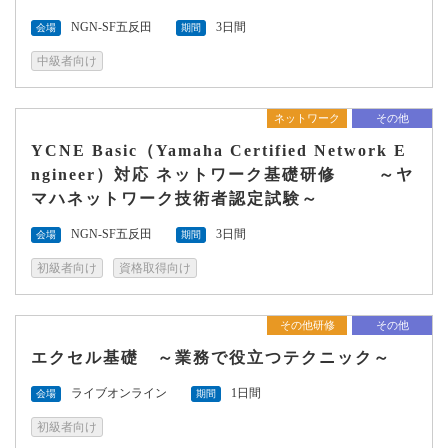
NGN-SF五反田
3日間
会場
期間
中級者向け
ネットワーク
その他
YCNE Basic（Yamaha Certified Network E
ngineer）対応 ネットワーク基礎研修 ～ヤ
マハネットワーク技術者認定試験～
NGN-SF五反田
3日間
会場
期間
初級者向け
資格取得向け
その他研修
その他
エクセル基礎 ～業務で役立つテクニック～
ライブオンライン
1日間
会場
期間
初級者向け