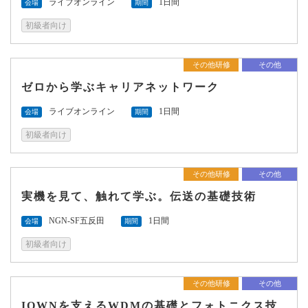
ライブオンライン
1日間
会場
期間
初級者向け
その他研修
その他
ゼロから学ぶキャリアネットワーク
ライブオンライン
1日間
会場
期間
初級者向け
その他研修
その他
実機を見て、触れて学ぶ。伝送の基礎技術
NGN-SF五反田
1日間
会場
期間
初級者向け
その他研修
その他
IOWNを支えるWDMの基礎とフォトニクス技