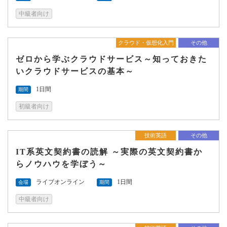
中級者向け
クラウド・仮想化入門
その他
ゼロから学ぶクラウドサービス～知っておきた
いクラウドサービスの基本～
1日間
期間
初級者向け
技術英語
その他
IT系英文契約書の読解 ～実際の英文契約書か
らノウハウを学ぼう～
ライブオンライン
1日間
会場
期間
中級者向け