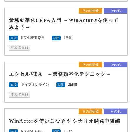
その他研修
その他
業務効率化! RPA入門 ～WinActor®を使って
みよう～
NGN-SF五反田
1日間
会場
期間
初級者向け
その他研修
その他
エクセルVBA ～業務効率化テクニック～
ライブオンライン
2日間
会場
期間
中級者向け
その他研修
その他
WinActorを使いこなそう シナリオ開発中級編
NGN-SF五反田
2日間
会場
期間