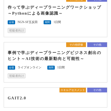
作って学ぶディープラーニングワークショップ
～Pythonによる画像認識～
NGN-SF五反田
1日間
会場
期間
初級者向け
その他研修
その他
事例で学ぶディープラーニングビジネス創出の
ヒント～AI技術の最新動向と可能性～
ライブオンライン
1日間
会場
期間
初級者向け
スキルアセスメント
その他
GAIT2.0