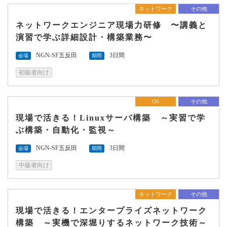
ネットワーク
その他
ネットワークエンジニア現場力研修 〜講義と
演習で学ぶ詳細設計・構築業務〜
NGN-SF五反田
3日間
会場
期間
初級者向け
OS
その他
現場で活きる！Linuxサーバ構築 ～実習で学
ぶ構築・自動化・監視～
NGN-SF五反田
3日間
会場
期間
中級者向け
ネットワーク
その他
現場で活きる！エンタープライズネットワーク
構築 ～実機で深堀りするネットワーク技術～