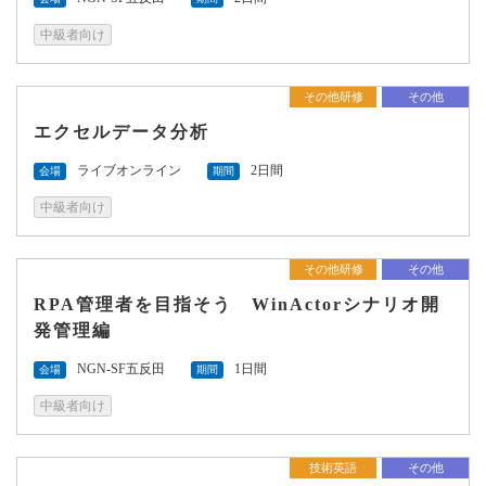
中級者向け
その他研修
その他
エクセルデータ分析
ライブオンライン
2日間
会場
期間
中級者向け
その他研修
その他
RPA管理者を目指そう WinActorシナリオ開
発管理編
NGN-SF五反田
1日間
会場
期間
中級者向け
技術英語
その他