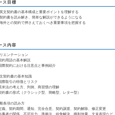
ース目標
英文契約書の基本構成と重要ポイントを理解する
契約書を読み解き、簡単な解説ができるようになる
海外との契約で押さえておくべき重要事項を把握する
ース内容
リエンテーション
 契約用語の基本解説
 国際契約における注意点と事例紹介
文契約書の基本知識
 国際取引の特徴とリスク
 英米法の考え方、判例、商習慣の理解
 契約書の形式（クラシック型、簡略型、レター型）
般条項の読み方
 定義、契約期間、通知、完全合意、契約譲渡、契約解除、修正変更
 当事者の関係、不可抗力、準拠法、紛争解決、権利放棄、文末表現など