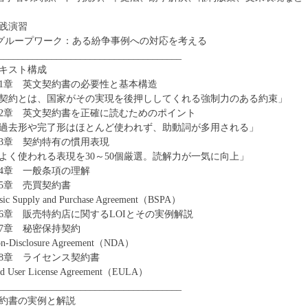
践演習
 グループワーク：ある紛争事例への対応を考える
______________________________________
キスト構成
1章 英文契約書の必要性と基本構造
契約とは、国家がその実現を後押ししてくれる強制力のある約束」
2章 英文契約書を正確に読むためのポイント
過去形や完了形はほとんど使われず、助動詞が多用される」
3章 契約特有の慣用表現
よく使われる表現を30～50個厳選。読解力が一気に向上」
4章 一般条項の理解
5章 売買契約書
sic Supply and Purchase Agreement（BSPA）
6章 販売特約店に関するLOIとその実例解説
7章 秘密保持契約
n-Disclosure Agreement（NDA）
8章 ライセンス契約書
d User License Agreement（EULA）
______________________________________
約書の実例と解説