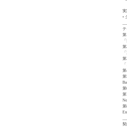
実
•
__
テ
第
「
第
「
第
「
第
第
Ba
第
第
No
第
En
__
契