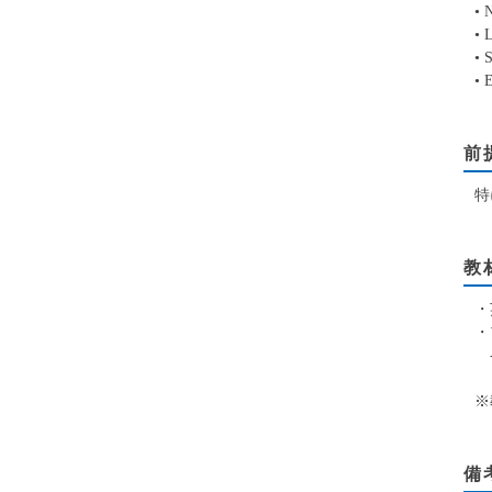
•
•
• 
•
前
特
教
・
・
-
※
備