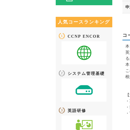
申
人気コースランキング
コ
CCNP ENCOR
本
英
る
本
こ
システム管理基礎
根
【
・
・
英語研修
・