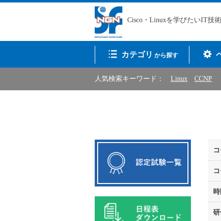
Cisco・Linuxを学びたいIT
カテゴリ
から探す
人気検索キーワード：
Linux
CCNP
コ
コ
時
研