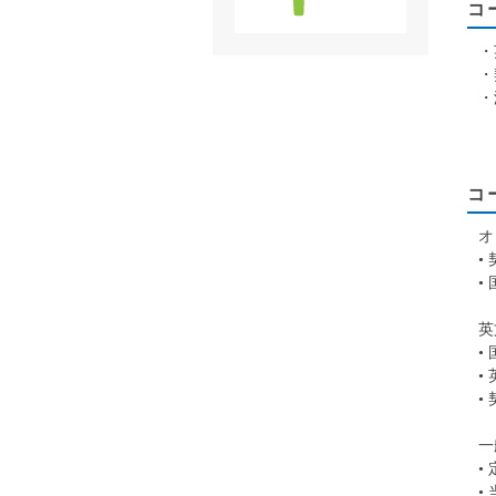
コ
・
・
・
コ
オ
•
•
英
•
•
•
一
•
•