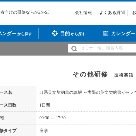
技術者向けの研修ならNGN-SF
会社情報
よくある質問
ベンダー
目的
カレンダー
から探す
から探す
その他研修
技術英語
ース名
IT系英文契約書の読解 ～実際の英文契約書から
ース日数
1日間
間
09:30 ～ 17:30
修タイプ
座学