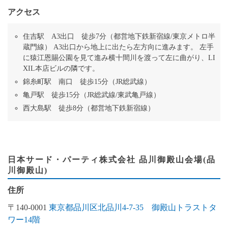
アクセス
住吉駅 A3出口 徒歩7分（都営地下鉄新宿線/東京メトロ半
蔵門線） A3出口から地上に出たら左方向に進みます。 左手
に猿江恩賜公園を見て進み横十間川を渡って左に曲がり、LI
XIL本店ビルの隣です。
錦糸町駅 南口 徒歩15分（JR総武線）
亀戸駅 徒歩15分（JR総武線/東武亀戸線）
西大島駅 徒歩8分（都営地下鉄新宿線）
日本サード・パーティ株式会社 品川御殿山会場(品
川御殿山)
住所
〒140-0001
東京都品川区北品川4-7-35 御殿山トラストタ
ワー14階