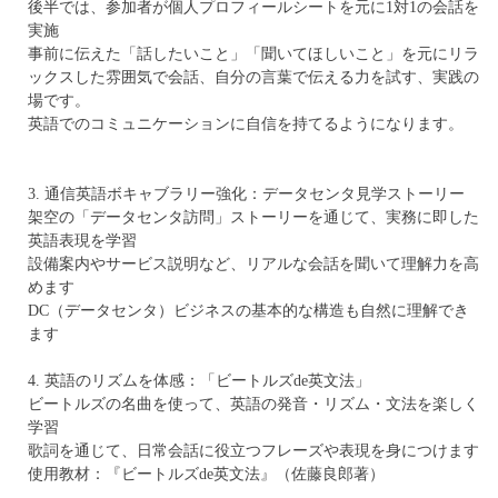
後半では、参加者が個人プロフィールシートを元に1対1の会話を
実施
事前に伝えた「話したいこと」「聞いてほしいこと」を元にリラ
ックスした雰囲気で会話、自分の言葉で伝える力を試す、実践の
場です。
英語でのコミュニケーションに自信を持てるようになります。
3. 通信英語ボキャブラリー強化：データセンタ見学ストーリー
架空の「データセンタ訪問」ストーリーを通じて、実務に即した
英語表現を学習
設備案内やサービス説明など、リアルな会話を聞いて理解力を高
めます
DC（データセンタ）ビジネスの基本的な構造も自然に理解でき
ます
4. 英語のリズムを体感：「ビートルズde英文法」
ビートルズの名曲を使って、英語の発音・リズム・文法を楽しく
学習
歌詞を通じて、日常会話に役立つフレーズや表現を身につけます
使用教材：『ビートルズde英文法』（佐藤良郎著）