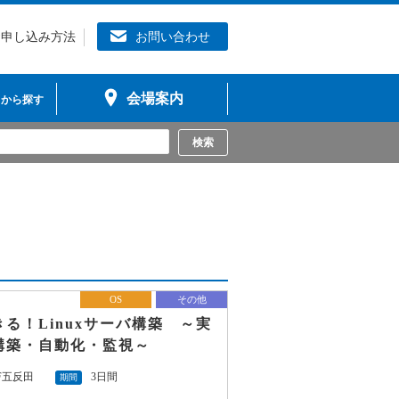
お申し込み方法
お問い合わせ
会場案内
から探す
OS
その他
る！Linuxサーバ構築 ～実
構築・自動化・監視～
SF五反田
3日間
期間