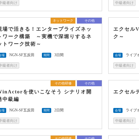
中級者向け
中級者向け
ネットワーク
その他
現場で活きる！エンタープライズネッ
エクセル
トワーク構築 ～実機で深堀りするネ
ク～
ットワーク技術～
NGN-SF五反田
3日間
ライブ
会場
期間
会場
中級者向け
中級者向け
その他研修
その他
WinActorを使いこなそう シナリオ開
エクセル
発中級編
NGN-SF五反田
2日間
ライブ
会場
期間
会場
中級者向け
中級者向け
その他研修
その他