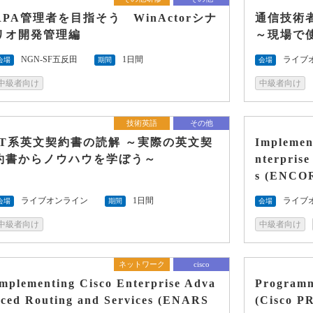
RPA管理者を目指そう WinActorシナ
通信技術
リオ開発管理編
～現場で
NGN-SF五反田
1日間
ライブ
会場
期間
会場
中級者向け
中級者向け
技術英語
その他
IT系英文契約書の読解 ～実際の英文契
Implemen
約書からノウハウを学ぼう～
nterpris
s (ENCO
ライブオンライン
1日間
ライブ
会場
期間
会場
中級者向け
中級者向け
ネットワーク
cisco
mplementing Cisco Enterprise Adva
Programm
nced Routing and Services (ENARS
(Cisco P