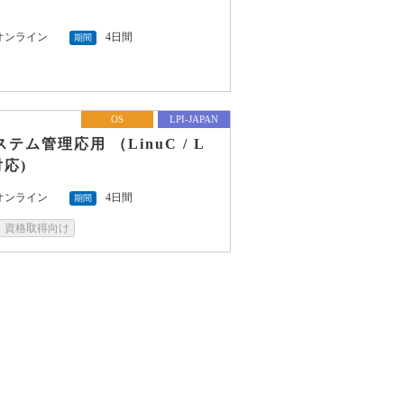
オンライン
4日間
期間
OS
LPI-JAPAN
システム管理応用 （LinuC / L
対応)
オンライン
4日間
期間
資格取得向け