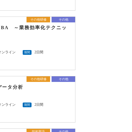
その他研修
その他
VBA ～業務効率化テクニッ
オンライン
2日間
期間
その他研修
その他
データ分析
オンライン
2日間
期間
技術英語
その他