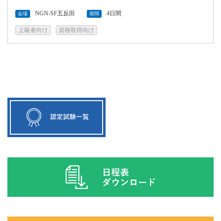
NGN-SF五反田
4日間
会場
期間
上級者向け
資格取得向け